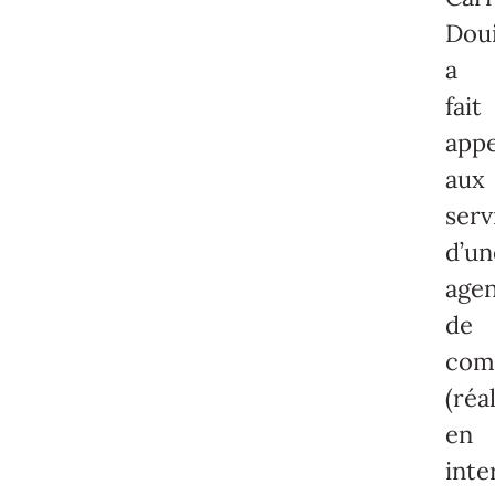
Doui
a
fait
appe
aux
serv
d’un
age
de
com
(réa
en
inte