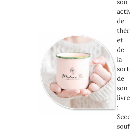
son
acti
de
thé
et
de
la
sort
de
son
livr
:
Sec
souf