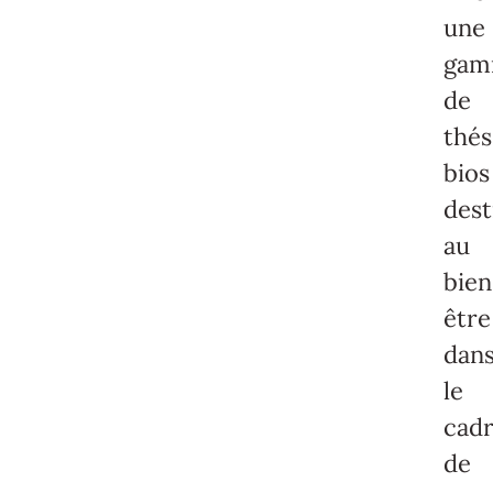
une
ga
de
thés
bios
dest
au
bien
être
dan
le
cad
de