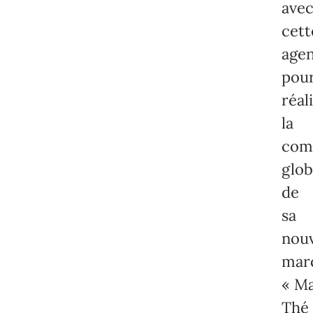
ave
cett
agen
pou
réal
la
com
glob
de
sa
nouv
mar
« M
Thé 