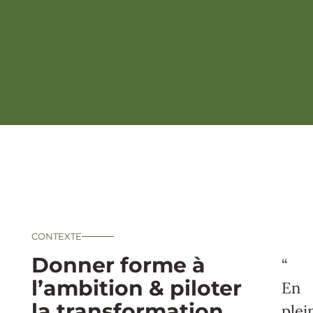
CONTEXTE
Donner forme à
“
l’ambition & piloter
En
la transformation
plei