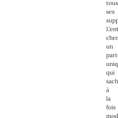
tou
ses
supp
L’en
cher
un
part
uni
qui
sac
à
la
fois
mod