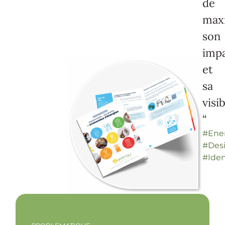
de
max
son
imp
et
sa
visib
“
#Ene
#Des
#Iden