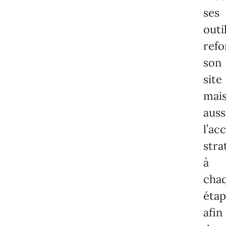
ses
outi
ref
son
site
mai
auss
l’a
str
à
cha
étap
afin