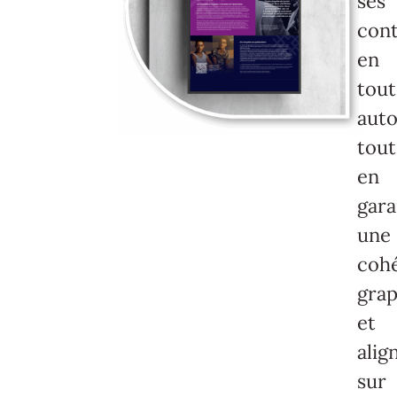
ses
con
en
tou
aut
tout
en
gara
une
coh
gra
et
alig
sur