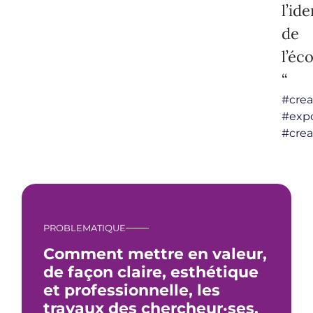
l’id
de
l’éco
“
#crea
#expo
#crea
PROBLEMATIQUE
Comment mettre en valeur,
de façon claire, esthétique
et professionnelle, les
travaux des chercheur·ses,