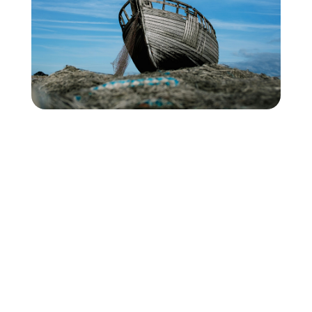
BÉNÉFICES / RÉSULTATS
Créer des templates
faciles à prendre en
main
Plutôt que de créer des affiches figées,
nous avons conçu une collection de
templates graphiques modulables
directement sur un outil facile à prendre