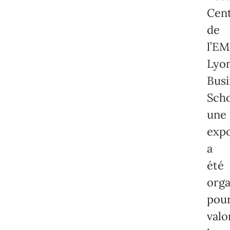
Cen
de
l’EM
Lyo
Busi
Scho
une
expo
a
été
orga
pou
valo