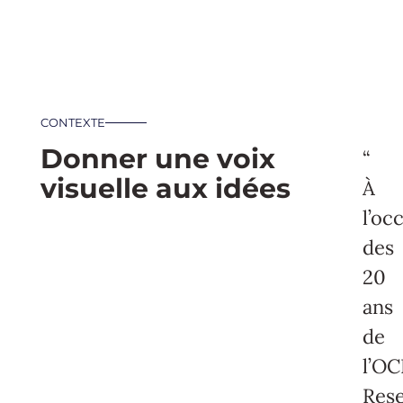
CONTEXTE
Donner une voix
“
visuelle aux idées
À
l’oc
des
20
ans
de
l’O
Res