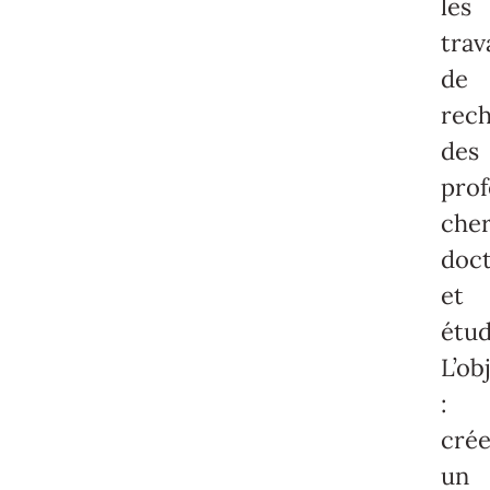
les
trav
de
rec
des
prof
cher
doct
et
étud
L’ob
:
cré
un